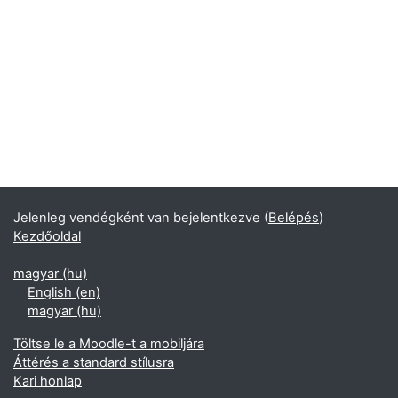
Jelenleg vendégként van bejelentkezve (
Belépés
)
Kezdőoldal
magyar ‎(hu)‎
English ‎(en)‎
magyar ‎(hu)‎
Töltse le a Moodle-t a mobiljára
Áttérés a standard stílusra
Kari honlap