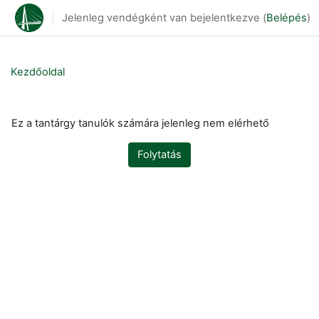
Tovább a fő tartalomhoz
Jelenleg vendégként van bejelentkezve (
Belépés
)
Kezdőoldal
Ez a tantárgy tanulók számára jelenleg nem elérhető
Folytatás