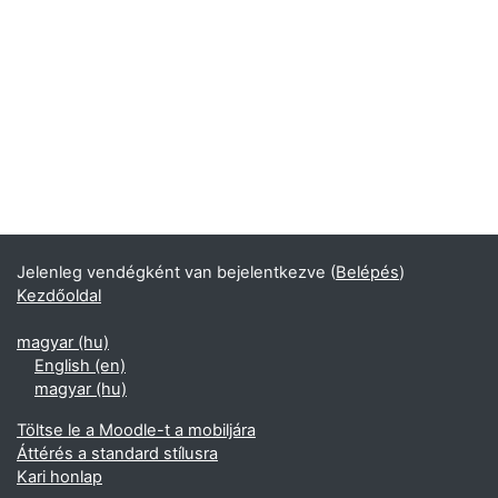
Jelenleg vendégként van bejelentkezve (
Belépés
)
Kezdőoldal
magyar ‎(hu)‎
English ‎(en)‎
magyar ‎(hu)‎
Töltse le a Moodle-t a mobiljára
Áttérés a standard stílusra
Kari honlap