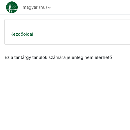
Tovább a fő tartalomhoz
magyar ‎(hu)‎
Kezdőoldal
Ez a tantárgy tanulók számára jelenleg nem elérhető