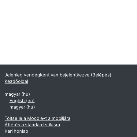
Jelenleg vendégként van bejelentkezve (
Belépés
)
Kezdőoldal
magyar ‎(hu)‎
English ‎(en)‎
magyar ‎(hu)‎
Töltse le a Moodle-t a mobiljára
Áttérés a standard stílusra
Kari honlap