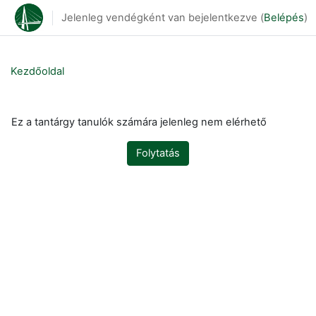
Tovább a fő tartalomhoz
Jelenleg vendégként van bejelentkezve (
Belépés
)
Kezdőoldal
Ez a tantárgy tanulók számára jelenleg nem elérhető
Folytatás