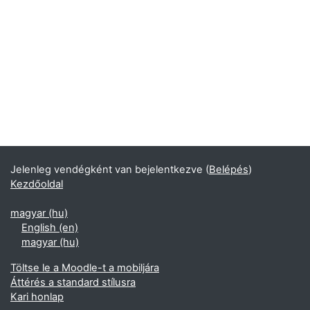
Jelenleg vendégként van bejelentkezve (
Belépés
)
Kezdőoldal
magyar ‎(hu)‎
English ‎(en)‎
magyar ‎(hu)‎
Töltse le a Moodle-t a mobiljára
Áttérés a standard stílusra
Kari honlap