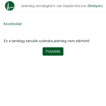
Tovább a fő tartalomhoz
Jelenleg vendégként van bejelentkezve (
Belépés
)
Kezdőoldal
Ez a tantárgy tanulók számára jelenleg nem elérhető
Folytatás