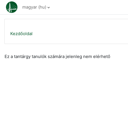
Tovább a fő tartalomhoz
magyar ‎(hu)‎
Kezdőoldal
Ez a tantárgy tanulók számára jelenleg nem elérhető