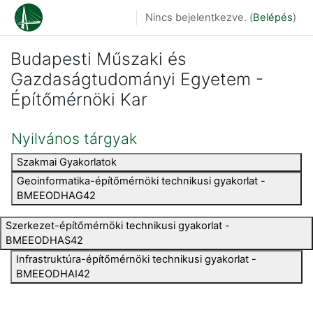
Tovább a fő tartalomhoz
Nincs bejelentkezve. (
Belépés
)
Budapesti Műszaki és
Gazdaságtudományi Egyetem -
Építőmérnöki Kar
Nyilvános tárgyak
Szakmai Gyakorlatok
Geoinformatika-építőmérnöki technikusi gyakorlat -
BMEEODHAG42
Szerkezet-építőmérnöki technikusi gyakorlat -
BMEEODHAS42
Infrastruktúra-építőmérnöki technikusi gyakorlat -
BMEEODHAI42