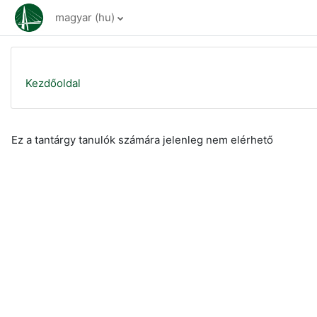
Tovább a fő tartalomhoz
magyar ‎(hu)‎
Kezdőoldal
Ez a tantárgy tanulók számára jelenleg nem elérhető