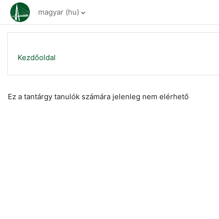
Tovább a fő tartalomhoz
magyar ‎(hu)‎
Kezdőoldal
Ez a tantárgy tanulók számára jelenleg nem elérhető