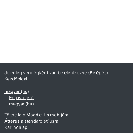
Jelenleg vendégként van bejelentkezve (
Belépés
)
Kezdőoldal
magyar ‎(hu)‎
English ‎(en)‎
magyar ‎(hu)‎
Töltse le a Moodle-t a mobiljára
Áttérés a standard stílusra
Kari honlap