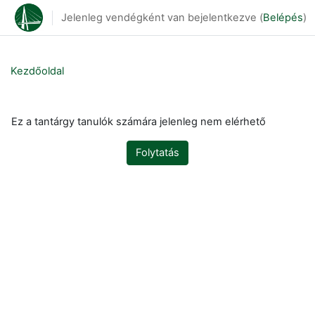
Tovább a fő tartalomhoz
Jelenleg vendégként van bejelentkezve (
Belépés
)
Kezdőoldal
Ez a tantárgy tanulók számára jelenleg nem elérhető
Folytatás