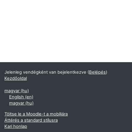
Jelenleg vendégként van bejelentkezve (
Belépés
)
Kezdőoldal
magyar ‎(hu)‎
English ‎(en)‎
magyar ‎(hu)‎
Töltse le a Moodle-t a mobiljára
Áttérés a standard stílusra
Kari honlap