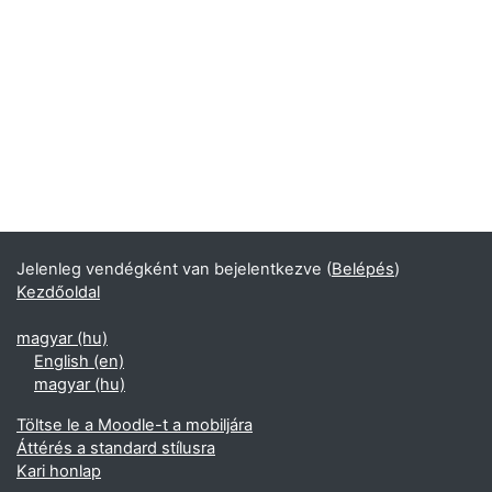
Jelenleg vendégként van bejelentkezve (
Belépés
)
Kezdőoldal
magyar ‎(hu)‎
English ‎(en)‎
magyar ‎(hu)‎
Töltse le a Moodle-t a mobiljára
Áttérés a standard stílusra
Kari honlap