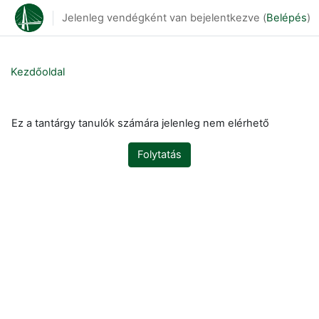
Tovább a fő tartalomhoz
Jelenleg vendégként van bejelentkezve (
Belépés
)
Kezdőoldal
Ez a tantárgy tanulók számára jelenleg nem elérhető
Folytatás