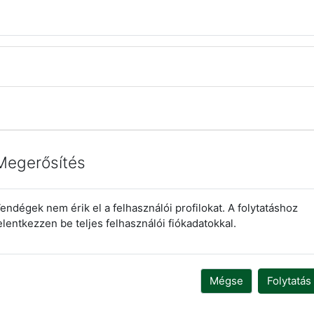
Megerősítés
endégek nem érik el a felhasználói profilokat. A folytatáshoz
elentkezzen be teljes felhasználói fiókadatokkal.
Mégse
Folytatás