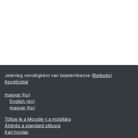
Jelenleg vendégként van bejelentkezve (
Belépés
)
Kezdőoldal
magyar ‎(hu)‎
English ‎(en)‎
magyar ‎(hu)‎
Töltse le a Moodle-t a mobiljára
Áttérés a standard stílusra
Kari honlap