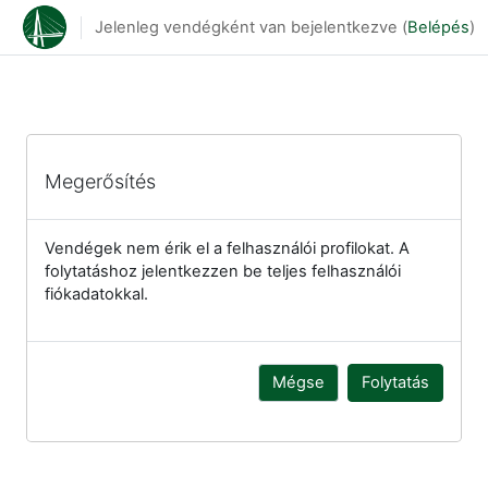
Tovább a fő tartalomhoz
Jelenleg vendégként van bejelentkezve (
Belépés
)
Megerősítés
Vendégek nem érik el a felhasználói profilokat. A
folytatáshoz jelentkezzen be teljes felhasználói
fiókadatokkal.
Mégse
Folytatás