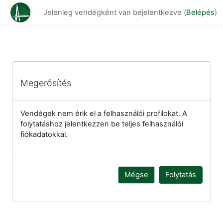
Tovább a fő tartalomhoz
Jelenleg vendégként van bejelentkezve (
Belépés
)
Megerősítés
Vendégek nem érik el a felhasználói profilokat. A
folytatáshoz jelentkezzen be teljes felhasználói
fiókadatokkal.
Mégse
Folytatás