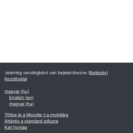
Jelenleg vendégként van bejelentkezve (
Belépés
)
Kezdőoldal
magyar ‎(hu)‎
English ‎(en)‎
magyar ‎(hu)‎
Töltse le a Moodle-t a mobiljára
Áttérés a standard stílusra
Kari honlap