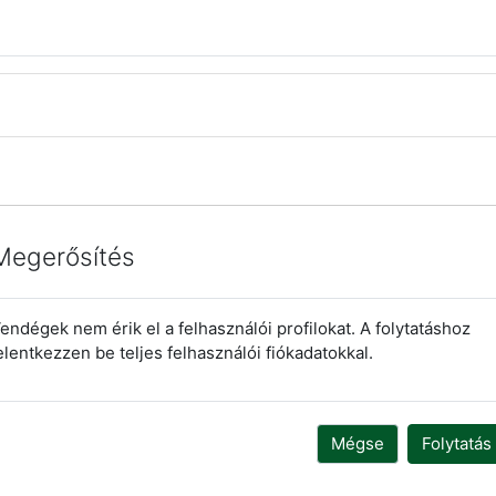
Megerősítés
endégek nem érik el a felhasználói profilokat. A folytatáshoz
elentkezzen be teljes felhasználói fiókadatokkal.
Mégse
Folytatás