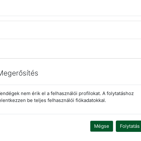
Megerősítés
endégek nem érik el a felhasználói profilokat. A folytatáshoz
elentkezzen be teljes felhasználói fiókadatokkal.
Mégse
Folytatás