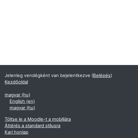
Jelenleg vendégként van bejelentkezve (
Belépés
)
Kezdőoldal
magyar ‎(hu)‎
English ‎(en)‎
magyar ‎(hu)‎
Töltse le a Moodle-t a mobiljára
Áttérés a standard stílusra
Kari honlap