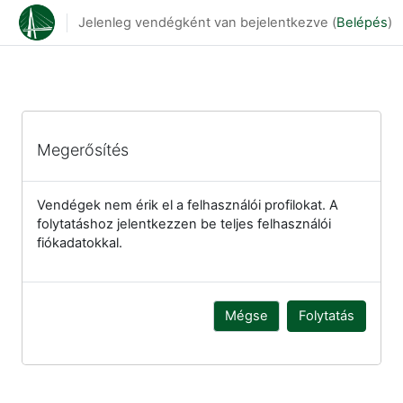
Tovább a fő tartalomhoz
Jelenleg vendégként van bejelentkezve (
Belépés
)
Megerősítés
Vendégek nem érik el a felhasználói profilokat. A
folytatáshoz jelentkezzen be teljes felhasználói
fiókadatokkal.
Mégse
Folytatás