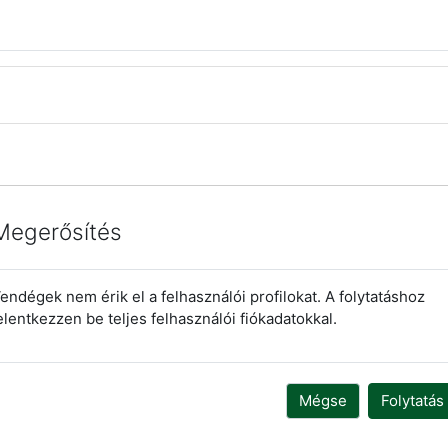
Megerősítés
endégek nem érik el a felhasználói profilokat. A folytatáshoz
elentkezzen be teljes felhasználói fiókadatokkal.
Mégse
Folytatás