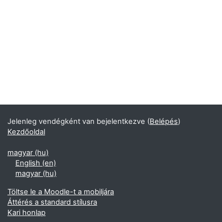
Jelenleg vendégként van bejelentkezve (
Belépés
)
Kezdőoldal
magyar ‎(hu)‎
English ‎(en)‎
magyar ‎(hu)‎
Töltse le a Moodle-t a mobiljára
Áttérés a standard stílusra
Kari honlap