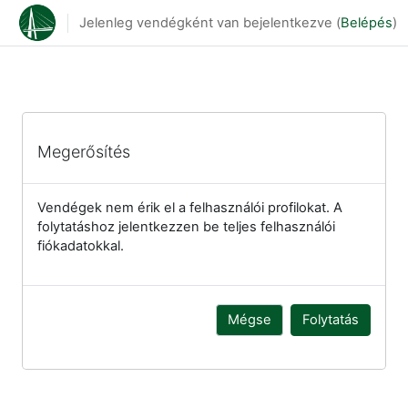
Tovább a fő tartalomhoz
Jelenleg vendégként van bejelentkezve (
Belépés
)
Megerősítés
Vendégek nem érik el a felhasználói profilokat. A
folytatáshoz jelentkezzen be teljes felhasználói
fiókadatokkal.
Mégse
Folytatás