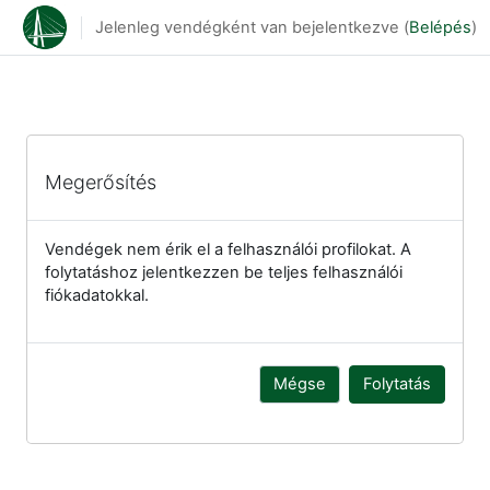
Tovább a fő tartalomhoz
Jelenleg vendégként van bejelentkezve (
Belépés
)
Megerősítés
Vendégek nem érik el a felhasználói profilokat. A
folytatáshoz jelentkezzen be teljes felhasználói
fiókadatokkal.
Mégse
Folytatás