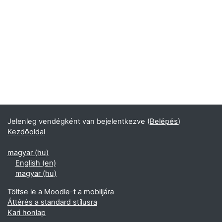
Jelenleg vendégként van bejelentkezve (
Belépés
)
Kezdőoldal
magyar ‎(hu)‎
English ‎(en)‎
magyar ‎(hu)‎
Töltse le a Moodle-t a mobiljára
Áttérés a standard stílusra
Kari honlap