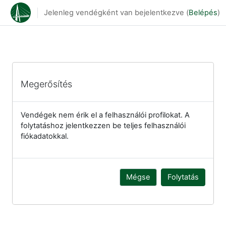
Tovább a fő tartalomhoz
Jelenleg vendégként van bejelentkezve (
Belépés
)
Megerősítés
Vendégek nem érik el a felhasználói profilokat. A
folytatáshoz jelentkezzen be teljes felhasználói
fiókadatokkal.
Mégse
Folytatás