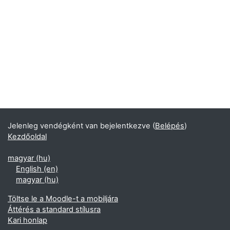
Jelenleg vendégként van bejelentkezve (
Belépés
)
Kezdőoldal
magyar ‎(hu)‎
English ‎(en)‎
magyar ‎(hu)‎
Töltse le a Moodle-t a mobiljára
Áttérés a standard stílusra
Kari honlap