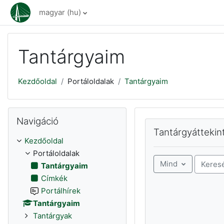
Tovább a fő tartalomhoz
magyar ‎(hu)‎
Tantárgyaim
Kezdőoldal
Portáloldalak
Tantárgyaim
Navigáció kihagyása
Navigáció
Tantárgyáttekintés ki
Tantárgyáttekin
Kezdőoldal
Portáloldalak
Mind
Tantárgyaim
Kurzuso
Címkék
Portálhírek
Tantárgyaim
Tantárgyak