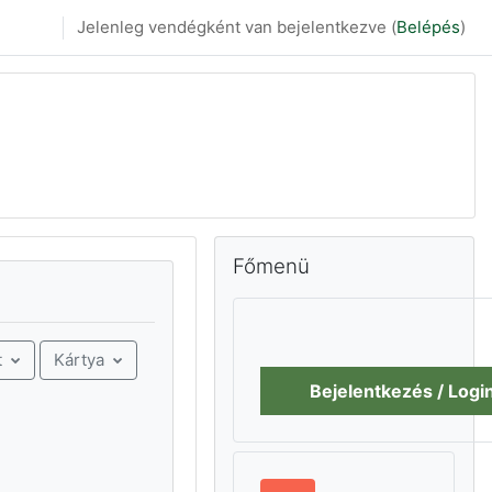
Jelenleg vendégként van bejelentkezve (
Belépés
)
Főmenü kihagyása
Főmenü
Kártya
t
Bejelentkezés / Logi