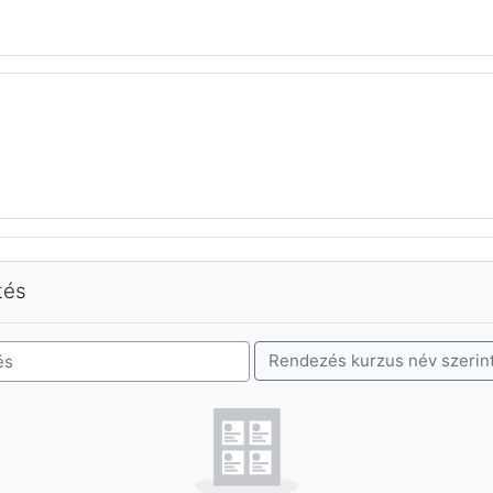
hagyása
tés
Rendezés kurzus név szerin
k keresése