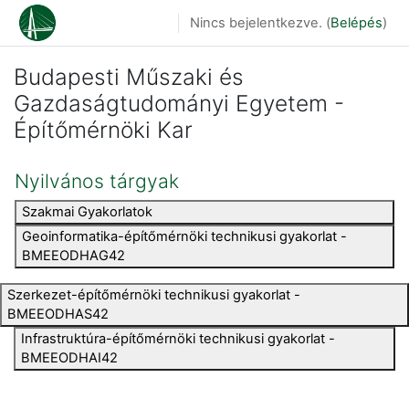
Tovább a fő tartalomhoz
Nincs bejelentkezve. (
Belépés
)
Budapesti Műszaki és
Gazdaságtudományi Egyetem -
Építőmérnöki Kar
Nyilvános tárgyak
Szakmai Gyakorlatok
Geoinformatika-építőmérnöki technikusi gyakorlat -
BMEEODHAG42
Szerkezet-építőmérnöki technikusi gyakorlat -
BMEEODHAS42
Infrastruktúra-építőmérnöki technikusi gyakorlat -
BMEEODHAI42