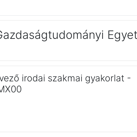
Gazdaságtudományi Egyet
rvező irodai szakmai gyakorlat -
MX00