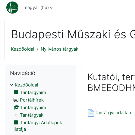
Tovább a fő tartalomhoz
magyar ‎(hu)‎
Budapesti Műszaki és 
Kezdőoldal
Nyilvános tárgyak
Navigáció kihagyása
Navigáció
Kutatói, te
Kezdőoldal
BMEEODH
Tantárgyaim
Portálhírek
Tantárgyaim
Tantárgyi adatlap
Tantárgyak
Tantárgyi Adatlapok
listája