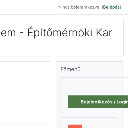
Nincs bejelentkezve. (
Belépés
)
em - Építőmérnöki Kar
Főmenü kihagyása
Főmenü
Bejelentkezés / Logi