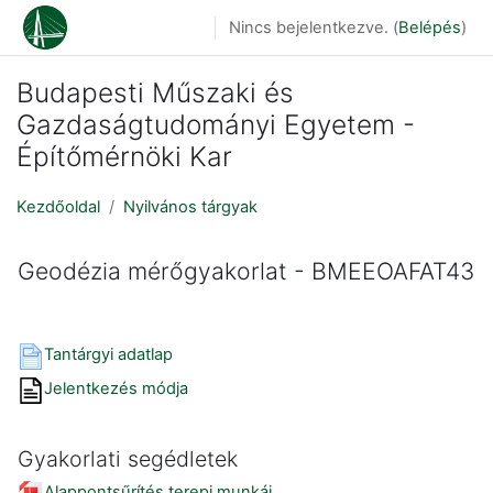
Tovább a fő tartalomhoz
Nincs bejelentkezve. (
Belépés
)
Budapesti Műszaki és
Gazdaságtudományi Egyetem -
Építőmérnöki Kar
Kezdőoldal
Nyilvános tárgyak
Geodézia mérőgyakorlat - BMEEOAFAT43
Tantárgyi adatlap
Jelentkezés módja
Gyakorlati segédletek
Alappontsűrítés terepi munkái