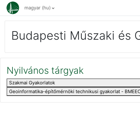
Tovább a fő tartalomhoz
magyar ‎(hu)‎
Budapesti Műszaki és 
Nyilvános tárgyak
Szakmai Gyakorlatok
Geoinformatika-építőmérnöki technikusi gyakorlat - BM