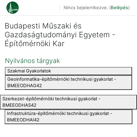
Tovább a fő tartalomhoz
Nincs bejelentkezve. (
Belépés
)
Budapesti Műszaki és
Gazdaságtudományi Egyetem -
Építőmérnöki Kar
Nyilvános tárgyak
Szakmai Gyakorlatok
Geoinformatika-építőmérnöki technikusi gyakorlat -
BMEEODHAG42
Szerkezet-építőmérnöki technikusi gyakorlat -
BMEEODHAS42
Infrastruktúra-építőmérnöki technikusi gyakorlat -
BMEEODHAI42