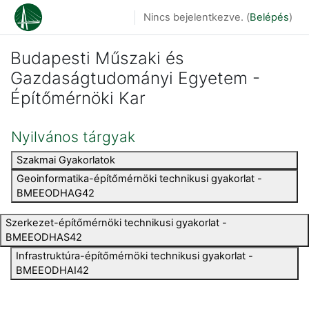
Tovább a fő tartalomhoz
Nincs bejelentkezve. (
Belépés
)
Budapesti Műszaki és
Gazdaságtudományi Egyetem -
Építőmérnöki Kar
Nyilvános tárgyak
Szakmai Gyakorlatok
Geoinformatika-építőmérnöki technikusi gyakorlat -
BMEEODHAG42
Szerkezet-építőmérnöki technikusi gyakorlat -
BMEEODHAS42
Infrastruktúra-építőmérnöki technikusi gyakorlat -
BMEEODHAI42