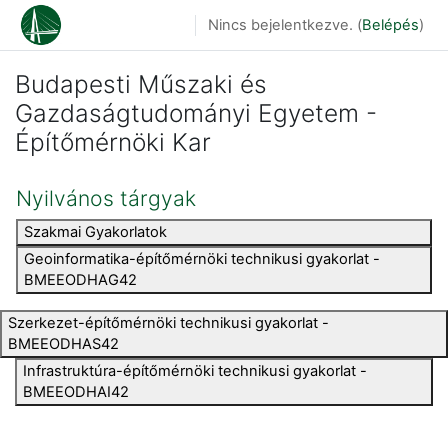
Tovább a fő tartalomhoz
Nincs bejelentkezve. (
Belépés
)
Budapesti Műszaki és
Gazdaságtudományi Egyetem -
Építőmérnöki Kar
Nyilvános tárgyak
Szakmai Gyakorlatok
Geoinformatika-építőmérnöki technikusi gyakorlat -
BMEEODHAG42
Szerkezet-építőmérnöki technikusi gyakorlat -
BMEEODHAS42
Infrastruktúra-építőmérnöki technikusi gyakorlat -
BMEEODHAI42