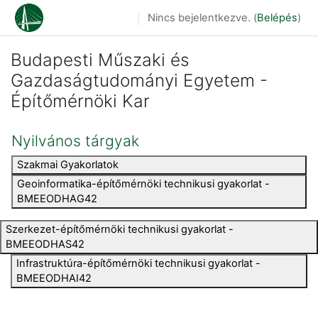
Tovább a fő tartalomhoz
Nincs bejelentkezve. (
Belépés
)
Budapesti Műszaki és
Gazdaságtudományi Egyetem -
Építőmérnöki Kar
Nyilvános tárgyak
Szakmai Gyakorlatok
Geoinformatika-építőmérnöki technikusi gyakorlat -
BMEEODHAG42
Szerkezet-építőmérnöki technikusi gyakorlat -
BMEEODHAS42
Infrastruktúra-építőmérnöki technikusi gyakorlat -
BMEEODHAI42