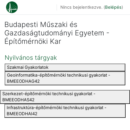
Tovább a fő tartalomhoz
Nincs bejelentkezve. (
Belépés
)
Budapesti Műszaki és
Gazdaságtudományi Egyetem -
Építőmérnöki Kar
Nyilvános tárgyak
Szakmai Gyakorlatok
Geoinformatika-építőmérnöki technikusi gyakorlat -
BMEEODHAG42
Szerkezet-építőmérnöki technikusi gyakorlat -
BMEEODHAS42
Infrastruktúra-építőmérnöki technikusi gyakorlat -
BMEEODHAI42