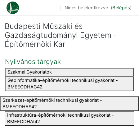
Tovább a fő tartalomhoz
Nincs bejelentkezve. (
Belépés
)
Budapesti Műszaki és
Gazdaságtudományi Egyetem -
Építőmérnöki Kar
Nyilvános tárgyak
Szakmai Gyakorlatok
Geoinformatika-építőmérnöki technikusi gyakorlat -
BMEEODHAG42
Szerkezet-építőmérnöki technikusi gyakorlat -
BMEEODHAS42
Infrastruktúra-építőmérnöki technikusi gyakorlat -
BMEEODHAI42