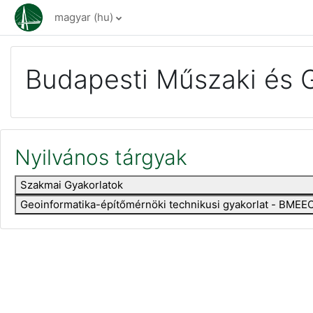
Tovább a fő tartalomhoz
magyar ‎(hu)‎
Budapesti Műszaki és 
Nyilvános tárgyak
Szakmai Gyakorlatok
Geoinformatika-építőmérnöki technikusi gyakorlat - BM