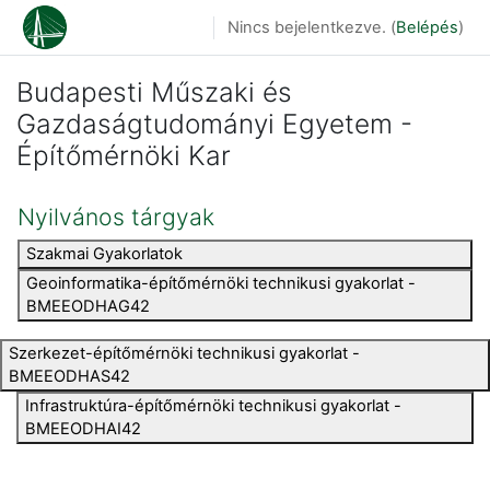
Tovább a fő tartalomhoz
Nincs bejelentkezve. (
Belépés
)
Budapesti Műszaki és
Gazdaságtudományi Egyetem -
Építőmérnöki Kar
Nyilvános tárgyak
Szakmai Gyakorlatok
Geoinformatika-építőmérnöki technikusi gyakorlat -
BMEEODHAG42
Szerkezet-építőmérnöki technikusi gyakorlat -
BMEEODHAS42
Infrastruktúra-építőmérnöki technikusi gyakorlat -
BMEEODHAI42