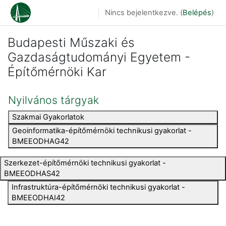
Tovább a fő tartalomhoz
Nincs bejelentkezve. (
Belépés
)
Budapesti Műszaki és
Gazdaságtudományi Egyetem -
Építőmérnöki Kar
Nyilvános tárgyak
Szakmai Gyakorlatok
Geoinformatika-építőmérnöki technikusi gyakorlat -
BMEEODHAG42
Szerkezet-építőmérnöki technikusi gyakorlat -
BMEEODHAS42
Infrastruktúra-építőmérnöki technikusi gyakorlat -
BMEEODHAI42