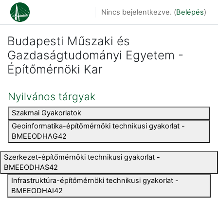
Tovább a fő tartalomhoz
Nincs bejelentkezve. (
Belépés
)
Budapesti Műszaki és
Gazdaságtudományi Egyetem -
Építőmérnöki Kar
Nyilvános tárgyak
Szakmai Gyakorlatok
Geoinformatika-építőmérnöki technikusi gyakorlat -
BMEEODHAG42
Szerkezet-építőmérnöki technikusi gyakorlat -
BMEEODHAS42
Infrastruktúra-építőmérnöki technikusi gyakorlat -
BMEEODHAI42