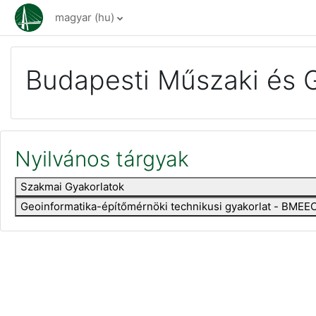
Tovább a fő tartalomhoz
magyar ‎(hu)‎
Budapesti Műszaki és 
Nyilvános tárgyak
Szakmai Gyakorlatok
Geoinformatika-építőmérnöki technikusi gyakorlat - BM