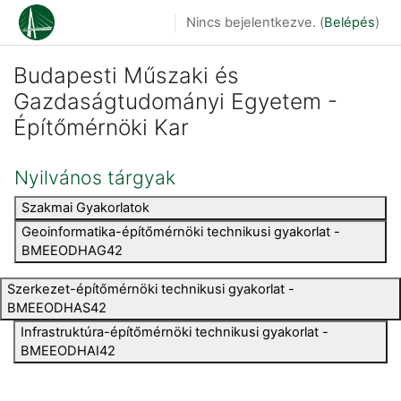
Tovább a fő tartalomhoz
Nincs bejelentkezve. (
Belépés
)
Budapesti Műszaki és
Gazdaságtudományi Egyetem -
Építőmérnöki Kar
Nyilvános tárgyak
Szakmai Gyakorlatok
Geoinformatika-építőmérnöki technikusi gyakorlat -
BMEEODHAG42
Szerkezet-építőmérnöki technikusi gyakorlat -
BMEEODHAS42
Infrastruktúra-építőmérnöki technikusi gyakorlat -
BMEEODHAI42