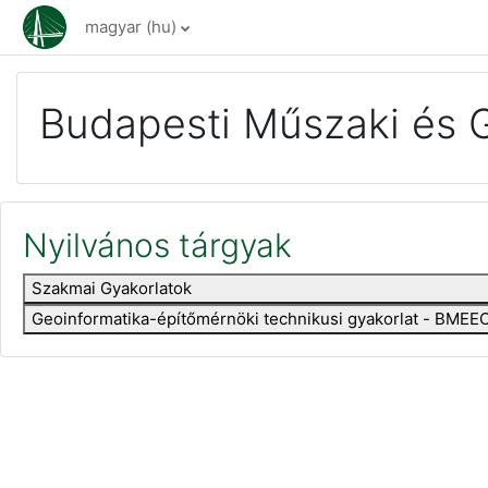
Tovább a fő tartalomhoz
magyar ‎(hu)‎
Budapesti Műszaki és 
Nyilvános tárgyak
Szakmai Gyakorlatok
Geoinformatika-építőmérnöki technikusi gyakorlat - BM