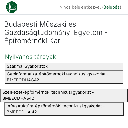
Tovább a fő tartalomhoz
Nincs bejelentkezve. (
Belépés
)
Budapesti Műszaki és
Gazdaságtudományi Egyetem -
Építőmérnöki Kar
Nyilvános tárgyak
Szakmai Gyakorlatok
Geoinformatika-építőmérnöki technikusi gyakorlat -
BMEEODHAG42
Szerkezet-építőmérnöki technikusi gyakorlat -
BMEEODHAS42
Infrastruktúra-építőmérnöki technikusi gyakorlat -
BMEEODHAI42