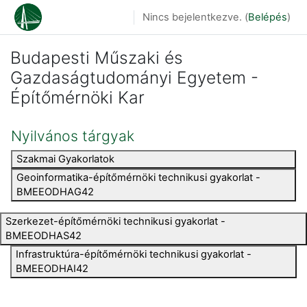
Tovább a fő tartalomhoz
Nincs bejelentkezve. (
Belépés
)
Budapesti Műszaki és
Gazdaságtudományi Egyetem -
Építőmérnöki Kar
Nyilvános tárgyak
Szakmai Gyakorlatok
Geoinformatika-építőmérnöki technikusi gyakorlat -
BMEEODHAG42
Szerkezet-építőmérnöki technikusi gyakorlat -
BMEEODHAS42
Infrastruktúra-építőmérnöki technikusi gyakorlat -
BMEEODHAI42