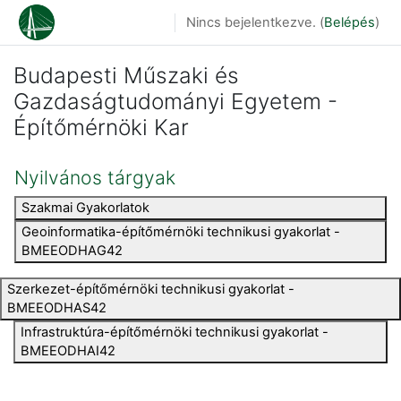
Tovább a fő tartalomhoz
Nincs bejelentkezve. (
Belépés
)
Budapesti Műszaki és
Gazdaságtudományi Egyetem -
Építőmérnöki Kar
Nyilvános tárgyak
Szakmai Gyakorlatok
Geoinformatika-építőmérnöki technikusi gyakorlat -
BMEEODHAG42
Szerkezet-építőmérnöki technikusi gyakorlat -
BMEEODHAS42
Infrastruktúra-építőmérnöki technikusi gyakorlat -
BMEEODHAI42