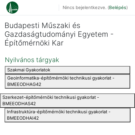
Tovább a fő tartalomhoz
Nincs bejelentkezve. (
Belépés
)
Budapesti Műszaki és
Gazdaságtudományi Egyetem -
Építőmérnöki Kar
Nyilvános tárgyak
Szakmai Gyakorlatok
Geoinformatika-építőmérnöki technikusi gyakorlat -
BMEEODHAG42
Szerkezet-építőmérnöki technikusi gyakorlat -
BMEEODHAS42
Infrastruktúra-építőmérnöki technikusi gyakorlat -
BMEEODHAI42