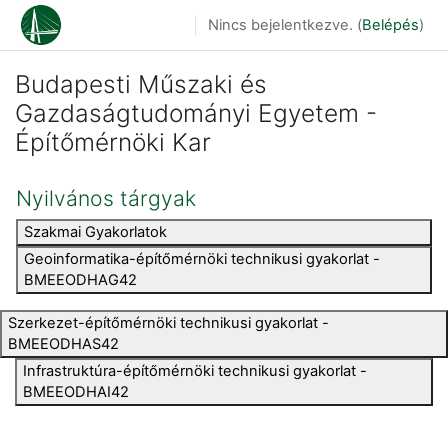
Tovább a fő tartalomhoz
Nincs bejelentkezve. (
Belépés
)
Budapesti Műszaki és
Gazdaságtudományi Egyetem -
Építőmérnöki Kar
Nyilvános tárgyak
Szakmai Gyakorlatok
Geoinformatika-építőmérnöki technikusi gyakorlat -
BMEEODHAG42
Szerkezet-építőmérnöki technikusi gyakorlat -
BMEEODHAS42
Infrastruktúra-építőmérnöki technikusi gyakorlat -
BMEEODHAI42