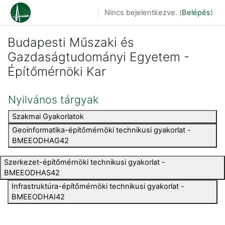
Tovább a fő tartalomhoz
Nincs bejelentkezve. (
Belépés
)
Budapesti Műszaki és
Gazdaságtudományi Egyetem -
Építőmérnöki Kar
Nyilvános tárgyak
Szakmai Gyakorlatok
Geoinformatika-építőmérnöki technikusi gyakorlat -
BMEEODHAG42
Szerkezet-építőmérnöki technikusi gyakorlat -
BMEEODHAS42
Infrastruktúra-építőmérnöki technikusi gyakorlat -
BMEEODHAI42