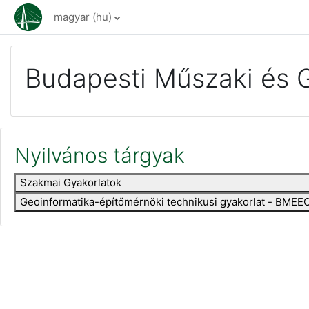
Tovább a fő tartalomhoz
magyar ‎(hu)‎
Budapesti Műszaki és 
Nyilvános tárgyak
Szakmai Gyakorlatok
Geoinformatika-építőmérnöki technikusi gyakorlat - BM