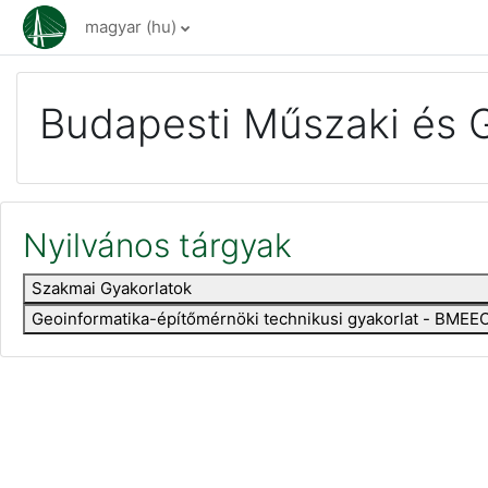
Tovább a fő tartalomhoz
magyar ‎(hu)‎
Budapesti Műszaki és 
Nyilvános tárgyak
Szakmai Gyakorlatok
Geoinformatika-építőmérnöki technikusi gyakorlat - BM