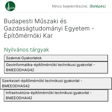
Tovább a fő tartalomhoz
Nincs bejelentkezve. (
Belépés
)
Budapesti Műszaki és
Gazdaságtudományi Egyetem -
Építőmérnöki Kar
Nyilvános tárgyak
Szakmai Gyakorlatok
Geoinformatika-építőmérnöki technikusi gyakorlat -
BMEEODHAG42
Szerkezet-építőmérnöki technikusi gyakorlat -
BMEEODHAS42
Infrastruktúra-építőmérnöki technikusi gyakorlat -
BMEEODHAI42