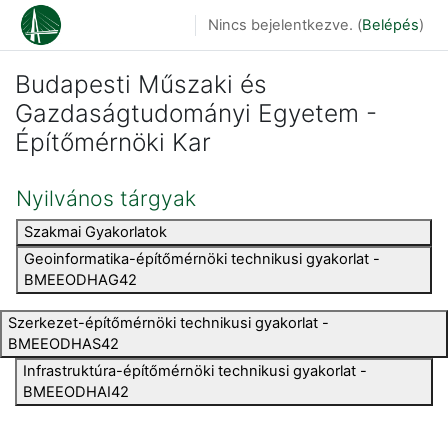
Tovább a fő tartalomhoz
Nincs bejelentkezve. (
Belépés
)
Budapesti Műszaki és
Gazdaságtudományi Egyetem -
Építőmérnöki Kar
Nyilvános tárgyak
Szakmai Gyakorlatok
Geoinformatika-építőmérnöki technikusi gyakorlat -
BMEEODHAG42
Szerkezet-építőmérnöki technikusi gyakorlat -
BMEEODHAS42
Infrastruktúra-építőmérnöki technikusi gyakorlat -
BMEEODHAI42